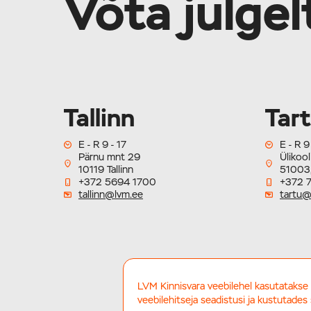
Võta julge
Tallinn
Tar
E - R 9 - 17
E - R 9
Pärnu mnt 29
Ülikool
10119 Tallinn
51003,
+372 5694 1700
+372 
tallinn@lvm.ee
tartu@
LVM Kinnisvara veebilehel kasutatakse 
veebilehitseja seadistusi ja kustutades