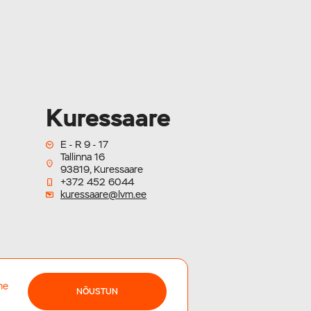
Kuressaare
E - R 9 - 17
Tallinna 16
93819, Kuressaare
+372 452 6044
kuressaare@lvm.ee
me
NÕUSTUN