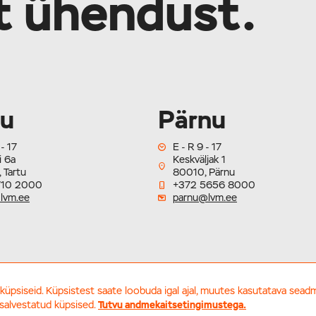
lt ühendust.
tu
Pärnu
 - 17
E - R 9 - 17
i 6a
Keskväljak 1
 Tartu
80010, Pärnu
710 2000
+372 5656 8000
lvm.ee
parnu@lvm.ee
küpsiseid. Küpsistest saate loobuda igal ajal, muutes kasutatava sead
© LVM Kinnisvara - Tallinn, Tartu, Pärnu, Kuressaare
 salvestatud küpsised.
Tutvu andmekaitsetingimustega.