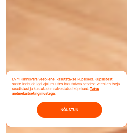
+
Soovid
SULGE
oma
kinnisvara
hinda
teada?
Jäta oma
number -
selgitame välja!
LVM Kinnisvara veebilehel kasutatakse küpsiseid. Küpsistest
saate loobuda igal ajal, muutes kasutatava seadme veebilehitseja
seadistusi ja kustutades salvestatud küpsised.
Tutvu
andmekaitsetingimustega.
NÕUSTUN
SAADA