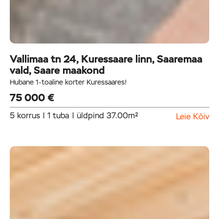
Vallimaa tn 24, Kuressaare linn, Saaremaa
vald, Saare maakond
Hubane 1-toaline korter Kuressaares!
75 000 €
5 korrus | 1 tuba | üldpind 37.00m²
Leie Kõiv