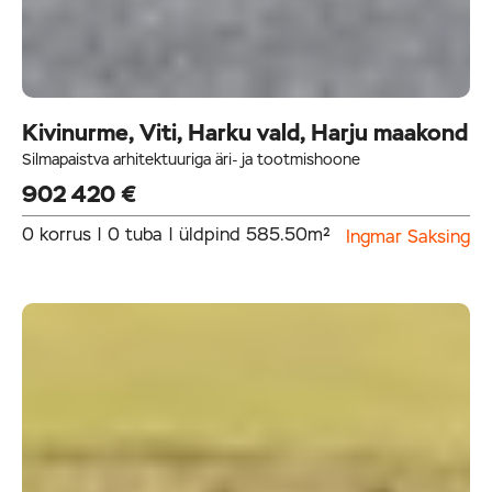
Kivinurme, Viti, Harku vald, Harju maakond
Silmapaistva arhitektuuriga äri- ja tootmishoone
902 420 €
0 korrus | 0 tuba | üldpind 585.50m²
Ingmar Saksing