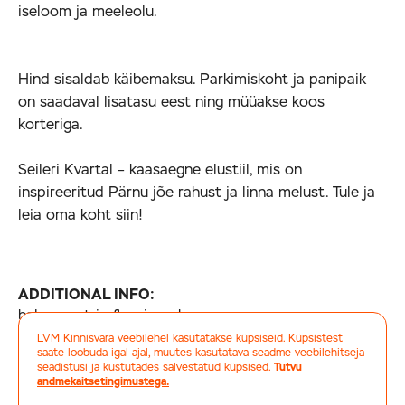
iseloom ja meeleolu.
Hind sisaldab käibemaksu. Parkimiskoht ja panipaik
on saadaval lisatasu eest ning müüakse koos
korteriga.
Seileri Kvartal – kaasaegne elustiil, mis on
inspireeritud Pärnu jõe rahust ja linna melust. Tule ja
leia oma koht siin!
ADDITIONAL INFO:
balcony, strip flooring, shower
LVM Kinnisvara veebilehel kasutatakse küpsiseid. Küpsistest
saate loobuda igal ajal, muutes kasutatava seadme veebilehitseja
seadistusi ja kustutades salvestatud küpsised.
Tutvu
JAGA
andmekaitsetingimustega.