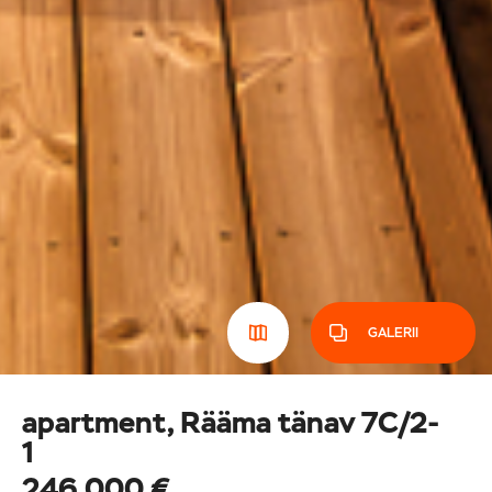
GALERII
apartment, Rääma tänav 7C/2-
1
246 000 €