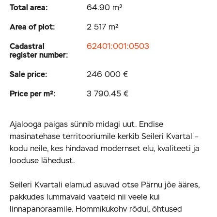
Total area:
64.90 m²
Area of plot:
2 517 m²
Cadastral
62401:001:0503
register number:
Sale price:
246 000 €
Price per m²:
3 790.45 €
Ajalooga paigas sünnib midagi uut. Endise
masinatehase territooriumile kerkib Seileri Kvartal –
kodu neile, kes hindavad modernset elu, kvaliteeti ja
looduse lähedust.
Seileri Kvartali elamud asuvad otse Pärnu jõe ääres,
pakkudes lummavaid vaateid nii veele kui
linnapanoraamile. Hommikukohv rõdul, õhtused