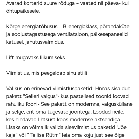
Avarad korterid suure rõduga – vaated nii päeva- kui
õhtupäikesele.
Kõrge energiatõhusus – B-energiaklass, põrandaküte
ja soojustagastusega ventilatsioon, päikesepaneelid
katusel, jahutusvalmidus.
Lift mugavaks liikumiseks.
Viimistlus, mis peegeldab sinu stiili
Valikus on erinevad viimistluspaketid: Hnnas sisaldub
pakett "Seileri valgus"- kus pastellsed toonid loovad
rahuliku fooni- See pakett on modernne, valgusküllane
ja selge, ent oma tugevate joontega. Loodud neile,
kes hindavad lihtsust koos modernse aktsendiga.
Lisaks on võimalik valida siseviimistlus paketid "Jõe
kaja" või " Tellise Rütm" leia oma koju just see õige