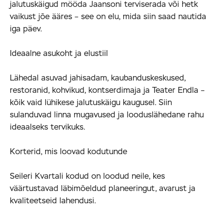
jalutuskäigud mööda Jaansoni terviserada või hetk
vaikust jõe ääres – see on elu, mida siin saad nautida
iga päev.
Ideaalne asukoht ja elustiil
Lähedal asuvad jahisadam, kaubanduskeskused,
restoranid, kohvikud, kontserdimaja ja Teater Endla –
kõik vaid lühikese jalutuskäigu kaugusel. Siin
sulanduvad linna mugavused ja looduslähedane rahu
ideaalseks tervikuks.
Korterid, mis loovad kodutunde
Seileri Kvartali kodud on loodud neile, kes
väärtustavad läbimõeldud planeeringut, avarust ja
kvaliteetseid lahendusi.