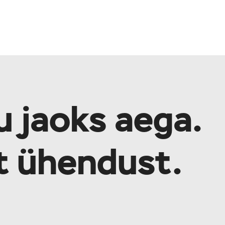
u jaoks aega.
lt ühendust.