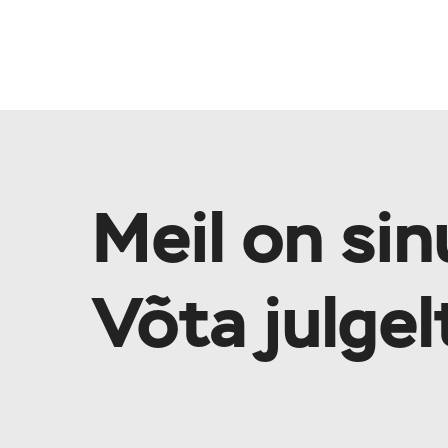
Meil on sin
Võta julge