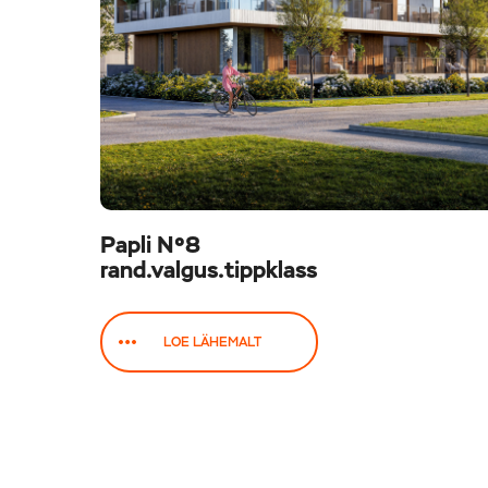
Papli Nº8
rand.valgus.tippklass
LOE LÄHEMALT