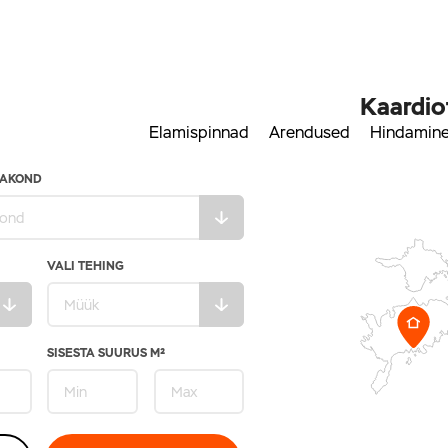
Kaardio
Elamispinnad
Arendused
Hindamin
AAKOND
VALI TEHING
SISESTA SUURUS M²