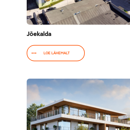
Jõekalda
LOE LÄHEMALT