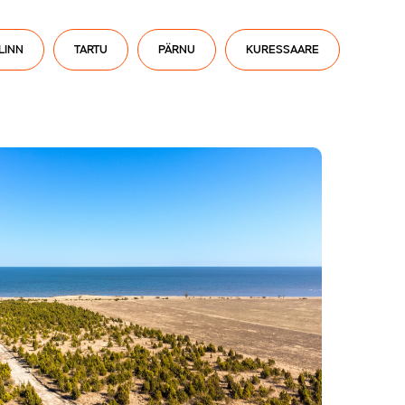
LINN
TARTU
PÄRNU
KURESSAARE