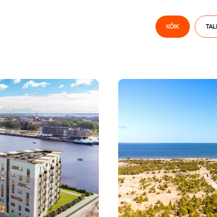
KÕIK
TAL