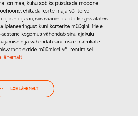
mal on maa, kuhu sobiks püstitada moodne
oohoone, ehitada kortermaja või terve
majade rajoon, siis saame aidata kõiges alates
ailplaneeringust kuni korterite müügini. Meie
-aastane kogemus vähendab sinu ajakulu
aajamisele ja vähendab sinu riske mahukate
nisvaraobjektide müümisel või rentimisel.
e lähemalt
LOE LÄHEMALT