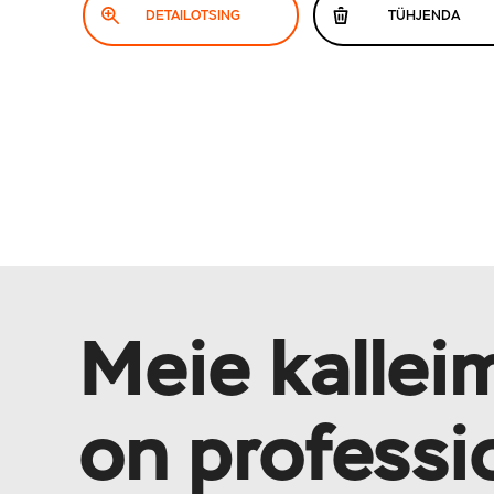
DETAILOTSING
TÜHJENDA
Meie kallei
on professi