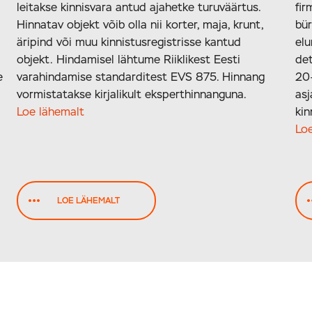
leitakse kinnisvara antud ajahetke turuväärtus.
fir
Hinnatav objekt võib olla nii korter, maja, krunt,
bür
äripind või muu kinnistusregistrisse kantud
elu
objekt. Hindamisel lähtume Riiklikest Eesti
det
e
varahindamise standarditest EVS 875. Hinnang
20
vormistatakse kirjalikult eksperthinnanguna.
asj
Loe lähemalt
kin
Lo
LOE LÄHEMALT