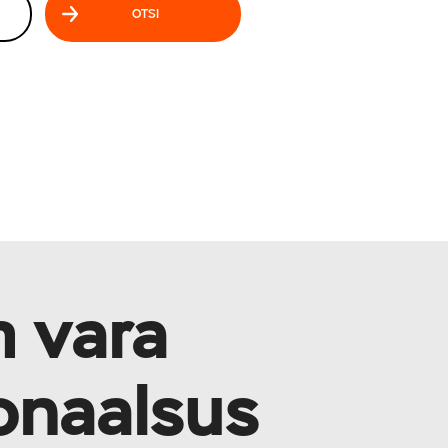
OTSI
m vara
o­naalsus