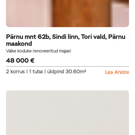
Pärnu mnt 62b, Sindi linn, Tori vald, Pärnu
maakond
Väike koduke renoveeritud majas!
48 000 €
2 korrus | 1 tuba | üldpind 30.60m²
Lea Aniste