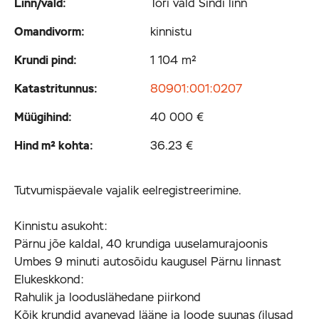
Linn/vald:
Tori vald Sindi linn
Omandivorm:
kinnistu
Krundi pind:
1 104 m²
Katastritunnus:
80901:001:0207
Müügihind:
40 000 €
Hind m² kohta:
36.23 €
Tutvumispäevale vajalik eelregistreerimine.
Kinnistu asukoht:
Pärnu jõe kaldal, 40 krundiga uuselamurajoonis
Umbes 9 minuti autosõidu kaugusel Pärnu linnast
Elukeskkond:
Rahulik ja looduslähedane piirkond
Kõik krundid avanevad lääne ja loode suunas (ilusad