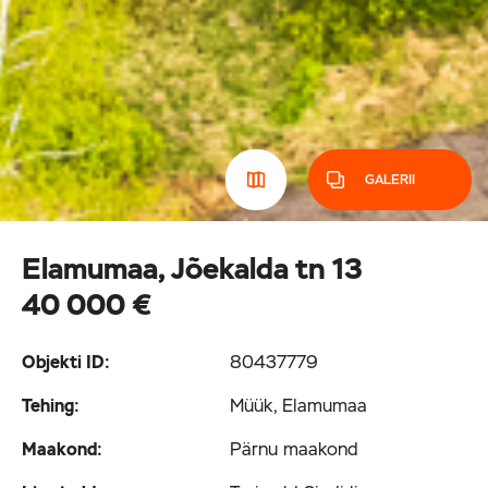
GALERII
Elamumaa, Jõekalda tn 13
40 000 €
Objekti ID:
80437779
Tehing:
Müük, Elamumaa
Maakond:
Pärnu maakond