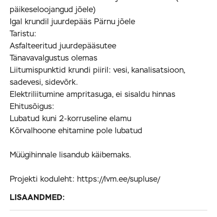
päikeseloojangud jõele)
Igal krundil juurdepääs Pärnu jõele
Taristu:
Asfalteeritud juurdepääsutee
Tänavavalgustus olemas
Liitumispunktid krundi piiril: vesi, kanalisatsioon,
sadevesi, sidevõrk.
Elektriliitumine ampritasuga, ei sisaldu hinnas
Ehitusõigus:
Lubatud kuni 2-korruseline elamu
Kõrvalhoone ehitamine pole lubatud
Müügihinnale lisandub käibemaks.
Projekti koduleht: https://lvm.ee/supluse/
LISAANDMED: