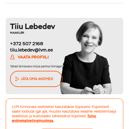
Tiiu Lebedev
Kasuta kodulaenu taotlusel sooduskoodi LVM ning
MAAKLER
kodulaenu lepingutasu on uusarenduse korral 0 € ja muul
+372 507 2168
juhul 99 € (tavahind min 190 €).
tiiu.lebedev@lvm.ee
Esita laenutaotlus siin
VAATA PROFIILI
Tahad kinnisvara müüa parima hinnaga?
JÄTA OMA ANDMED
Lepingutasu 0 €. Taotluse esitamisel märkige
kampaaniakoodi lahtrisse LVM.
* Kodulaenu intressimäär kodulaenu ning A ja B-
LVM Kinnisvara veebilehel kasutatakse küpsiseid. Küpsistest
energiatõhususarvu klassiga objektide finantseerimisel on
saate loobuda igal ajal, muutes kasutatava seadme veebilehitseja
Tule Tutvumispäevale!
seadistusi ja kustutades salvestatud küpsised.
Tutvu
alates 1,35%, millele lisandub 3/6/12 kuu euribor.
andmekaitsetingimustega.
Esita laenutaotlus siin
Tutvumispäeval saad broneerida Sind huvitava maja