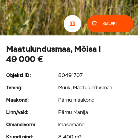
GALERII
Maatulundusmaa, Mõisa I
49 000 €
Objekti ID:
80491707
Tehing:
Müük, Maatulundusmaa
Maakond:
Pärnu maakond
Linn/vald:
Pärnu Manija
Omandivorm:
kaasomand
Krundi pind:
8 400 m²