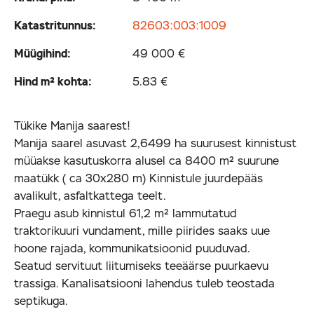
Katastritunnus:
82603:003:1009
Müügihind:
49 000 €
Hind m² kohta:
5.83 €
Tükike Manija saarest!
Manija saarel asuvast 2,6499 ha suurusest kinnistust
müüakse kasutuskorra alusel ca 8400 m² suurune
maatükk ( ca 30x280 m) Kinnistule juurdepääs
avalikult, asfaltkattega teelt.
Praegu asub kinnistul 61,2 m² lammutatud
traktorikuuri vundament, mille piirides saaks uue
hoone rajada, kommunikatsioonid puuduvad.
Seatud servituut liitumiseks teeäärse puurkaevu
trassiga. Kanalisatsiooni lahendus tuleb teostada
septikuga.