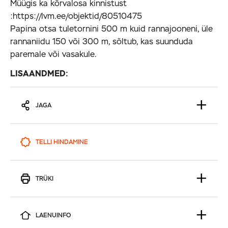
Müügis ka kõrvalosa kinnistust
:https://lvm.ee/objektid/80510475
Papina otsa tuletornini 500 m kuid rannajooneni, üle
rannaniidu 150 või 300 m, sõltub, kas suunduda
paremale või vasakule.
LISAANDMED:
JAGA
TELLI HINDAMINE
TRÜKI
LAENUINFO