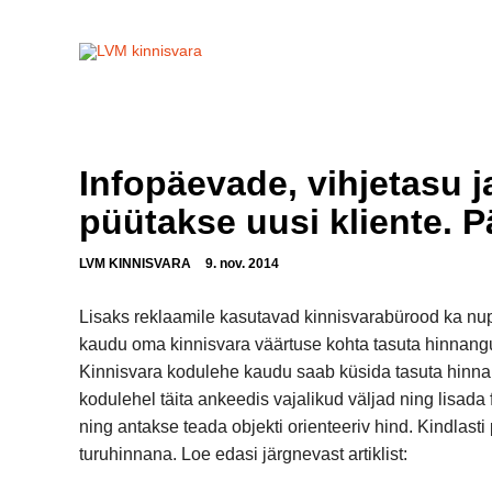
Infopäevade, vihjetasu 
püütakse uusi kliente. P
LVM KINNISVARA
9. nov. 2014
Lisaks reklaamile kasutavad kinnisvarabürood ka nu
kaudu oma kinnisvara väärtuse kohta tasuta hinnangu
Kinnisvara kodulehe kaudu saab küsida tasuta hinnang
kodulehel täita ankeedis vajalikud väljad ning lisad
ning antakse teada objekti orienteeriv hind. Kindlast
turuhinnana. Loe edasi järgnevast artiklist: