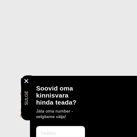
+
Kuressaare
Soovid oma
SULGE
E - R 9 - 17
kinnisvara
Tallinna 16
hinda teada?
93819, Kuressaare
+372 452 6044
Jäta oma number -
kuressaare@lvm.ee
selgitame välja!