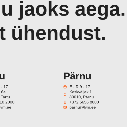
nu jaoks aega.
lt ühendust.
tu
Pärnu
 - 17
E - R 9 - 17
i 6a
Keskväljak 1
 Tartu
80010, Pärnu
10 2000
+372 5656 8000
lvm.ee
parnu@lvm.ee