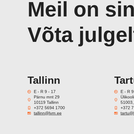
Meil on si
Võta julge
Tallinn
Tar
E - R 9 - 17
E - R 9
Pärnu mnt 29
Ülikool
10119 Tallinn
51003,
+372 5694 1700
+372 7
tallinn@lvm.ee
tartu@