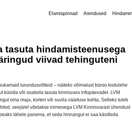
Elamispinnad
Arendused
Hindami
ja tasuta hindamisteenusega
äringud viivad tehinguteni
pukamaid turundusvõtteid – näiteks võimalust büroo kodulehe
t küsida või osaleda tasuta kinnisvara infopäevadel.
LVM
ut oma maja, korteri või suvila väärtuse kohta. Selleks tuleb
a fotod, seejärel võetakse inimesega LVM Kinnisvarast ühendust
i peaks tähele panema, et seda hinnangut ei saa käsitleda