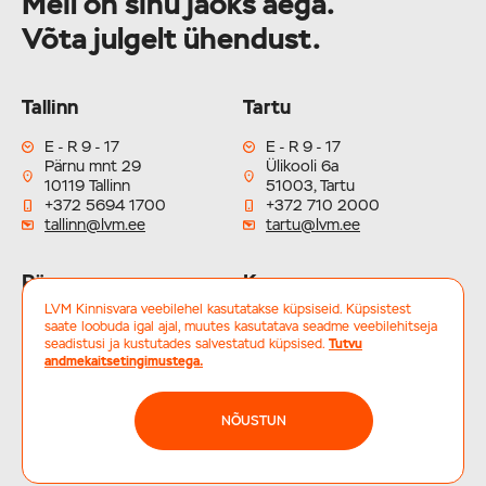
Meil on sinu jaoks aega.
Võta julgelt ühendust.
Tallinn
Tartu
E - R 9 - 17
E - R 9 - 17
Pärnu mnt 29
Ülikooli 6a
10119 Tallinn
51003, Tartu
+372 5694 1700
+372 710 2000
tallinn@lvm.ee
tartu@lvm.ee
Pärnu
Kuressaare
LVM Kinnisvara veebilehel kasutatakse küpsiseid. Küpsistest
E - R 9 - 17
E - R 9 - 17
saate loobuda igal ajal, muutes kasutatava seadme veebilehitseja
Keskväljak 1
Tallinna 16
seadistusi ja kustutades salvestatud küpsised.
Tutvu
80010, Pärnu
93819, Kuressaare
andmekaitsetingimustega.
+372 5656 8000
+372 452 6044
parnu@lvm.ee
kuressaare@lvm.ee
NÕUSTUN
© LVM Kinnisvara - Tallinn, Tartu, Pärnu, Kuressaare