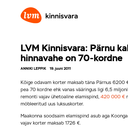
LVM Kinnisvara: Pärnu kal
hinnavahe on 70-kordne
ANNIKI LEPPIK
19. juuni 2011
Kõige odavam korter maksab täna Pärnus 6200 € 
pea 70 kordne ehk vanas vääringus ligi 6,5 miljoni
remonti vajav ühetoaline elamispind,
420 000 €
m
möbleeritud uus luksuskorter.
Maakonna soodsaim elamispind asub aga Koonga va
vajav korter maksab 1726 €.