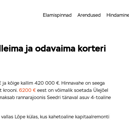
Elamispinnad
Arendused
Hindamin
leima ja odavaima korteri
ja kõige kallim 420 000 €. Hinnavahe on seega
t krooni.
6200 €
eest on võimalik soetada Ülejõel
aksab rannarajoonis Seedri tänaval asuv 4-toaline
llas Lõpe külas, kus kahetoaline kapitaalremonti