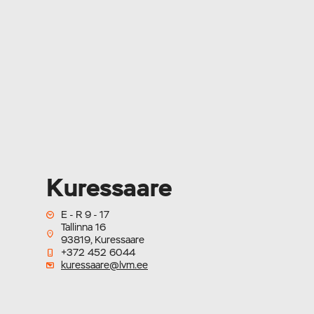
Kuressaare
E - R 9 - 17
Tallinna 16
93819, Kuressaare
+372 452 6044
kuressaare@lvm.ee