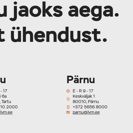
u jaoks aega.
lt ühendust.
tu
Pärnu
 - 17
E - R 9 - 17
i 6a
Keskväljak 1
 Tartu
80010, Pärnu
710 2000
+372 5656 8000
lvm.ee
parnu@lvm.ee