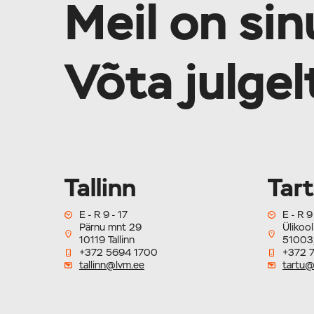
Meil on sin
Võta julge
Tallinn
Tar
E - R 9 - 17
E - R 9
Pärnu mnt 29
Ülikool
10119 Tallinn
51003,
+372 5694 1700
+372 
tallinn@lvm.ee
tartu@