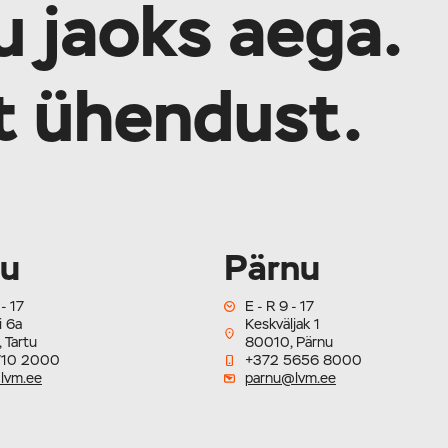
u jaoks aega.
lt ühendust.
tu
Pärnu
 - 17
E - R 9 - 17
i 6a
Keskväljak 1
 Tartu
80010, Pärnu
710 2000
+372 5656 8000
lvm.ee
parnu@lvm.ee