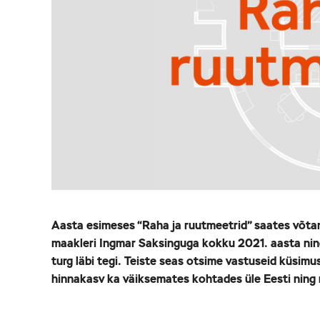
Aasta esimeses “Raha ja ruutmeetrid” saates võtam
maakleri Ingmar Saksinguga kokku 2021. aasta nin
turg läbi tegi. Teiste seas otsime vastuseid küsimu
hinnakasv ka väiksemates kohtades üle Eesti ning