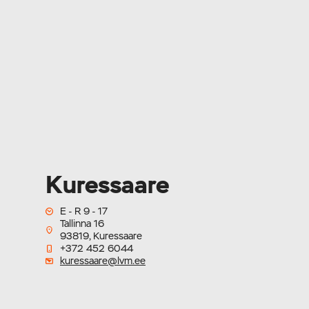
Kuressaare
E - R 9 - 17
Tallinna 16
93819, Kuressaare
+372 452 6044
kuressaare@lvm.ee