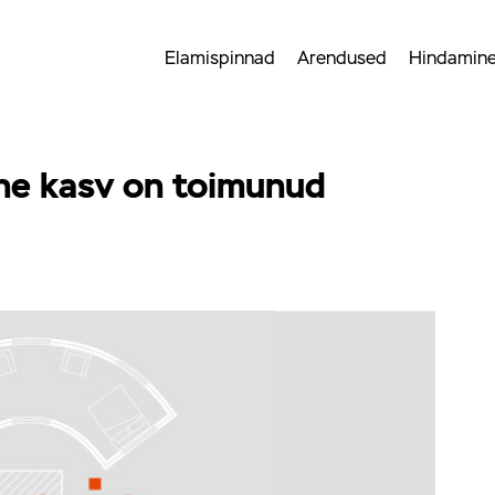
Elamispinnad
Arendused
Hindamin
ine kasv on toimunud