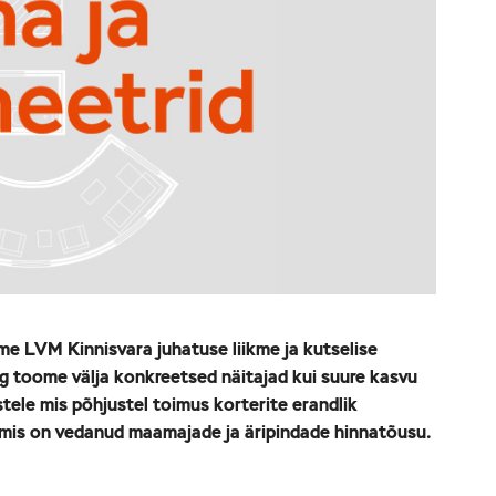
e LVM Kinnisvara juhatuse liikme ja kutselise
g toome välja konkreetsed näitajad kui suure kasvu
stele mis põhjustel toimus korterite erandlik
 mis on vedanud maamajade ja äripindade hinnatõusu.