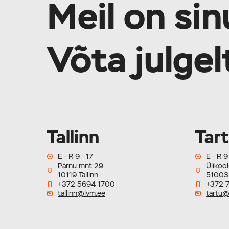
Meil on sin
Võta julge
Tallinn
Tar
E - R 9 - 17
E - R 9
Pärnu mnt 29
Ülikool
10119 Tallinn
51003,
+372 5694 1700
+372 
tallinn@lvm.ee
tartu@