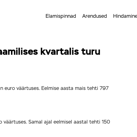
Elamispinnad
Arendused
Hindamin
amilises kvartalis turu
mln euro väärtuses. Eelmise aasta mais tehti 797
o väärtuses. Samal ajal eelmisel aastal tehti 150