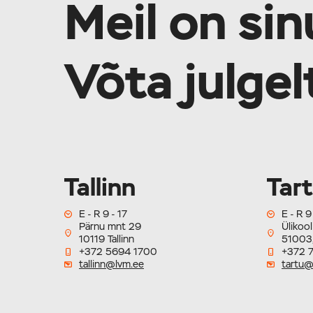
Meil on sin
Võta julge
Tallinn
Tar
E - R 9 - 17
E - R 9
Pärnu mnt 29
Ülikool
10119 Tallinn
51003,
+372 5694 1700
+372 
tallinn@lvm.ee
tartu@